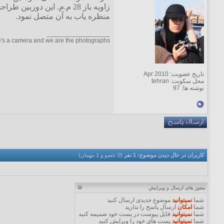
منظره یاب به آن متصل نمود.
__________________
fe's a camera and we are the photographs
تاریخ عضویت: Apr 2010
محل سکونت: tehran
نوشته ها: 97
کاربران در حال دیدن موضوع: 1 نفر
(0 عضو و 1 مهمان)
مجوز های ارسال و ویرایش
شما
نمیتوانید
موضوع جدیدی ارسال کنید
شما
امکان
ارسال پاسخ را ندارید
شما
نمیتوانید
فایل پیوست در پست خود ضمیمه کنید
شما
نمیتوانید
پست های خود را ویرایش کنید