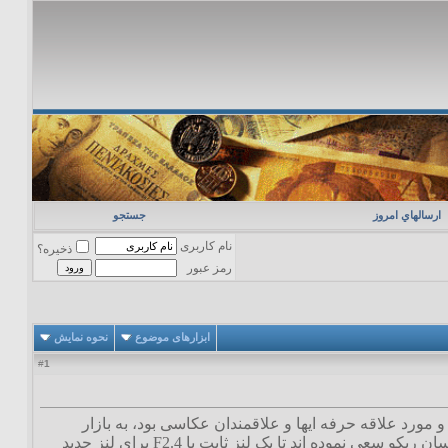
ارسالهاي امروز
جستجو
نام کاربری
ذخیره؟
رمز عبور
ابزارهای موضوع
نحوه نمایش
1
#
مگاپیکسلی خود را که شکل آن یادآور دوربینهای 35 میلی متری سری GR می باشد و مورد علاقه حرفه ایها و علاقمندان عکاسی بود، به بازار
عرضه نمود. گفته می شود این GR دیجیتال کیفیت تصویر عالی را از برادر آنالوگ خود به ارث برده و مهندسان ریکو سعی نموده اند تا یک لنز ثابت با F2.4 برای لنز جدید