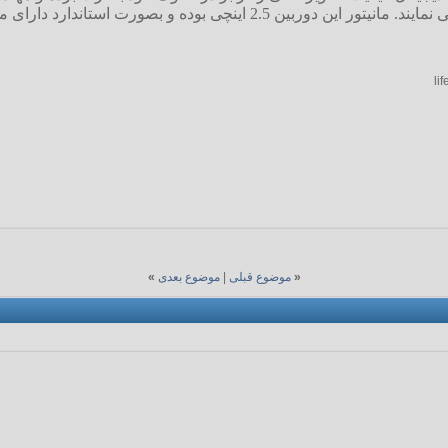
زاویه باز 28 م.م. این دوربین طراحی نمایند. مانیتور این دوربی
li
«
موضوع قبلی
|
موضوع بعدی
»