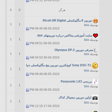
01:51 PM
10-09-2010
هرگز
0
0
دوربین 8 مگاپیکسلی Ricoh GR Digital
1
1
بوسیله
tala
09:46 PM
08-05-2010
سایت آموزشی پنتاكس درباره دوربینهای dslr
1
1
بوسیله
tala
09:51 PM
08-05-2010
معرفی دوربین Olympus EP-2
1
1
بوسیله
tala
04:53 AM
30-04-2010
Sony DSC-T1 کوچکترین دوربین پنج مگاپیکسلی دنیا
1
1
بوسیله
tala
09:48 PM
08-05-2010
بررسی Panasonic LX3
1
1
بوسیله
tala
06:49 PM
08-05-2010
اولین دوربین دیجیتال کداک
1
1
بوسیله
tala
12:19 PM
17-04-2010