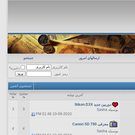
ارسالهاي امروز
جستجو
نام کاربری
ذخیره؟
رمز عبور
جستجوی انجمن
موضوع
نوشته
آخرين نوشته
ها
ها
دوربین جدید Nikon D3X
3
3
بوسیله
Sasha
01:46 PM
10-09-2010
معرفی Canon SD 790
4
4
بوسیله
Sasha