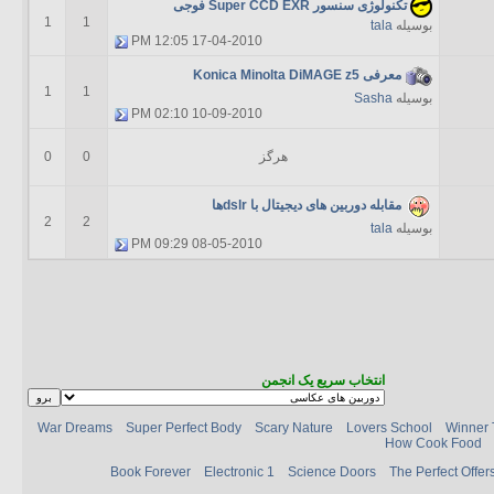
تکنولوژی سنسور Super CCD EXR فوجی
1
1
بوسیله
tala
12:05 PM
17-04-2010
معرفی Konica Minolta DiMAGE z5
1
1
بوسیله
Sasha
02:10 PM
10-09-2010
هرگز
0
0
مقابله دوربین های دیجیتال با dslrها
2
2
بوسیله
tala
09:29 PM
08-05-2010
انتخاب سریع یک انجمن
War Dreams
Super Perfect Body
Scary Nature
Lovers School
Winner 
How Cook Food
Book Forever
Electronic 1
Science Doors
The Perfect Offer